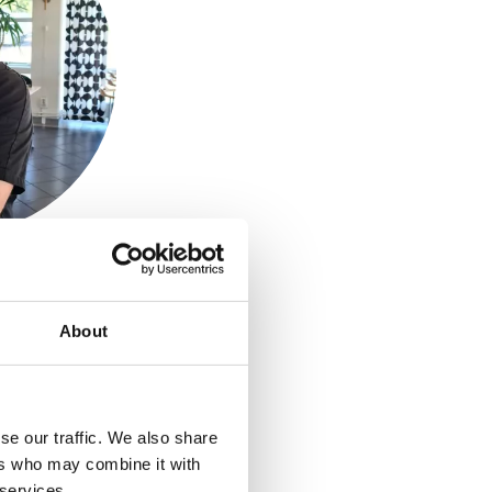
Teimar
About
 min familj i
ök som 13 åring
i från. Älskar
ydliga smaker o
nslan med mätta
se our traffic. We also share
 driver mig som
ers who may combine it with
 services.