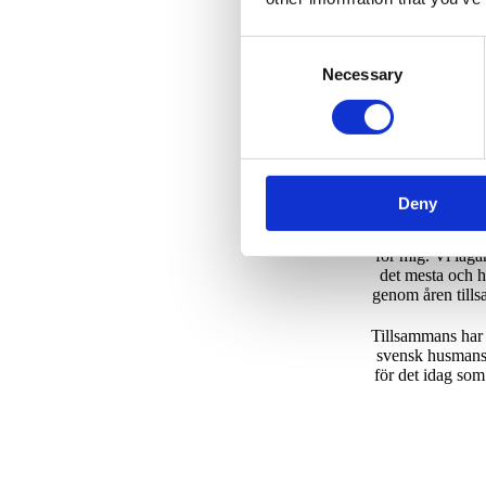
utomlands på Jers
det blivit 7 år p
Consent
golf Resort va
Necessary
Selection
Och senast på 
Efter att ha job
och lunch känne
husmanskost, 
Deny
Att få fortsätta
för mig. Vi lagar
det mesta och h
genom åren till
Tillsammans har 
svensk husmansk
för det idag som