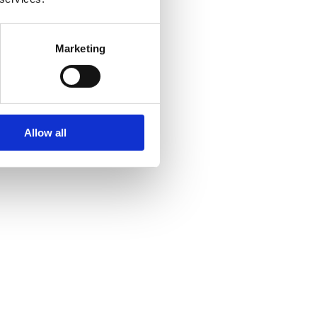
enom åren men
 köksmästare på
senaste jobb var
Marketing
urang tegel i
år.
Allow all