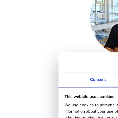
Fred
Consent
41 år. Gift och 
på 3 år Jag är 
och tycker verk
This website uses cookies
service och vä
We use cookies to personalis
Jag har jobbat 
information about your use of
från det att jag v
kök med olik
other information that you’ve